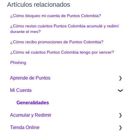
Artículos relacionados
¿Cómo bloqueo mi cuenta de Puntos Colombia?
¿Cómo reviso cuántos Puntos Colombia acumulé y redimí
durante el mes?
¿Cómo recibo promociones de Puntos Colombia?
¿Cómo sé cuántos Puntos Colombia tengo por vencer?
Phishing
Aprende de Puntos
Mi Cuenta
¿Qué es Puntos Colombia?
¿Cómo funciona Puntos Colombia?
Generalidades
Acumular y Redimir
¿Cómo acumulo Puntos Colombia?
Tienda Online
¿Cómo redimo Puntos Colombia?
¿Cómo acumular?