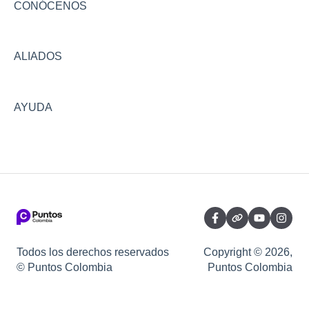
Viajes
Asistencias
Configuraciones y seguridad
CONÓCENOS
Bonos
Conversión
ALIADOS
Facturas y convenios
AYUDA
Todos los derechos reservados
Copyright © 2026,
© Puntos Colombia
Puntos Colombia