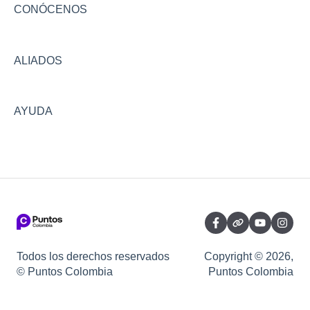
Viajes
Asistencias
Configuraciones y seguridad
CONÓCENOS
Bonos
Conversión
ALIADOS
Facturas y convenios
AYUDA
Todos los derechos reservados
Copyright © 2026,
© Puntos Colombia
Puntos Colombia