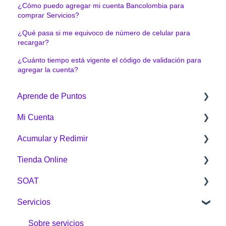
¿Cómo puedo agregar mi cuenta Bancolombia para
comprar Servicios?
¿Qué pasa si me equivoco de número de celular para
recargar?
¿Cuánto tiempo está vigente el código de validación para
agregar la cuenta?
Aprende de Puntos
Mi Cuenta
¿Qué es Puntos Colombia?
Acumular y Redimir
¿Cómo funciona Puntos Colombia?
Generalidades
Tienda Online
¿Cómo acumulo Puntos Colombia?
¿Cómo acumular?
SOAT
¿Cómo redimo Puntos Colombia?
¿Cómo redimo Puntos Colombia?
Sobre la Tienda Online
Servicios
Botón Puntos Colombia
Compras
General
Tienda Online
Envíos
Sobre servicios