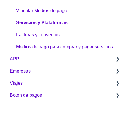
Problemas e inquietudes
Vincular Medios de pago
Garantías y devoluciones
Servicios y Plataformas
¿Cómo comprar?
Facturas y convenios
Medios de pago para comprar y pagar servicios
APP
Empresas
General
Viajes
Clave dinámica
Aprende de Puntos Colombia empresarial
Botón de pagos
Gestíon de Puntos
Mi cuenta
Sobre Viajes
Transfiere Puntos
Tienda Online
Alquiler de vehículos
Sobre el Botón
Asistencias
Botón de pagos
Disney
Acumulación y Redención