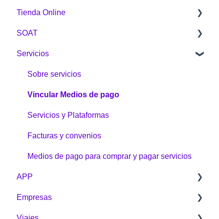
Tienda Online
¿Cómo acumulo Puntos Colombia?
¿Cómo acumular?
SOAT
¿Cómo redimo Puntos Colombia?
¿Cómo redimo Puntos Colombia?
Sobre la Tienda Online
Servicios
Botón Puntos Colombia
Compras
General
Tienda Online
Envíos
Sobre servicios
Problemas e inquietudes
Vincular Medios de pago
Garantías y devoluciones
Servicios y Plataformas
¿Cómo comprar?
Facturas y convenios
Medios de pago para comprar y pagar servicios
APP
Empresas
General
Viajes
Clave dinámica
Aprende de Puntos Colombia empresarial