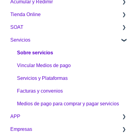
Acumular y Redimir
¿Cómo funciona Puntos Colombia?
Generalidades
Tienda Online
¿Cómo acumulo Puntos Colombia?
¿Cómo acumular?
SOAT
¿Cómo redimo Puntos Colombia?
¿Cómo redimo Puntos Colombia?
Sobre la Tienda Online
Servicios
Botón Puntos Colombia
Compras
General
Tienda Online
Envíos
Sobre servicios
Problemas e inquietudes
Vincular Medios de pago
Garantías y devoluciones
Servicios y Plataformas
¿Cómo comprar?
Facturas y convenios
Medios de pago para comprar y pagar servicios
APP
Empresas
General