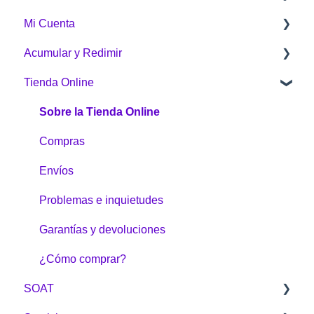
Mi Cuenta
¿Qué es Puntos Colombia?
Acumular y Redimir
¿Cómo funciona Puntos Colombia?
Generalidades
Tienda Online
¿Cómo acumulo Puntos Colombia?
¿Cómo acumular?
¿Cómo redimo Puntos Colombia?
¿Cómo redimo Puntos Colombia?
Sobre la Tienda Online
Botón Puntos Colombia
Compras
Tienda Online
Envíos
Problemas e inquietudes
Garantías y devoluciones
¿Cómo comprar?
SOAT