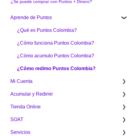
¿Se puede comprar con Puntos + Dinero?
Aprende de Puntos
¿Qué es Puntos Colombia?
¿Cómo funciona Puntos Colombia?
¿Cómo acumulo Puntos Colombia?
¿Cómo redimo Puntos Colombia?
Mi Cuenta
Acumular y Redimir
Generalidades
Tienda Online
¿Cómo acumular?
SOAT
¿Cómo redimo Puntos Colombia?
Sobre la Tienda Online
Servicios
Botón Puntos Colombia
Compras
General