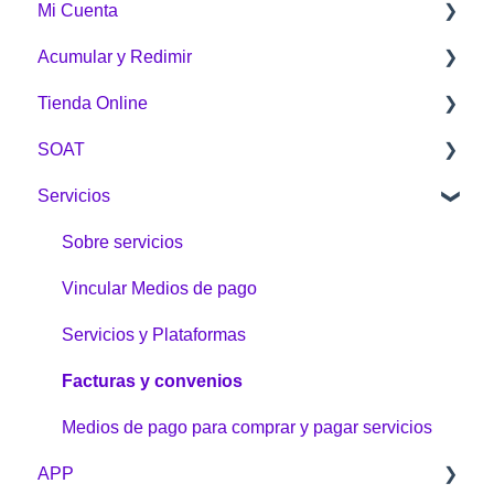
Mi Cuenta
¿Qué es Puntos Colombia?
Acumular y Redimir
¿Cómo funciona Puntos Colombia?
Generalidades
Tienda Online
¿Cómo acumulo Puntos Colombia?
¿Cómo acumular?
SOAT
¿Cómo redimo Puntos Colombia?
¿Cómo redimo Puntos Colombia?
Sobre la Tienda Online
Servicios
Botón Puntos Colombia
Compras
General
Tienda Online
Envíos
Sobre servicios
Problemas e inquietudes
Vincular Medios de pago
Garantías y devoluciones
Servicios y Plataformas
¿Cómo comprar?
Facturas y convenios
Medios de pago para comprar y pagar servicios
APP