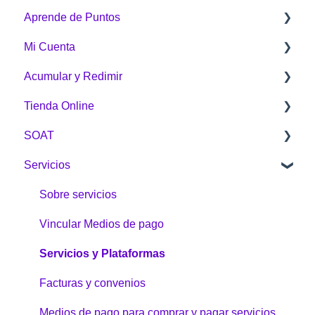
Aprende de Puntos
Mi Cuenta
¿Qué es Puntos Colombia?
Acumular y Redimir
¿Cómo funciona Puntos Colombia?
Generalidades
Tienda Online
¿Cómo acumulo Puntos Colombia?
¿Cómo acumular?
SOAT
¿Cómo redimo Puntos Colombia?
¿Cómo redimo Puntos Colombia?
Sobre la Tienda Online
Servicios
Botón Puntos Colombia
Compras
General
Tienda Online
Envíos
Sobre servicios
Problemas e inquietudes
Vincular Medios de pago
Garantías y devoluciones
Servicios y Plataformas
¿Cómo comprar?
Facturas y convenios
Medios de pago para comprar y pagar servicios