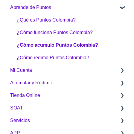
Aprende de Puntos
¿Qué es Puntos Colombia?
¿Cómo funciona Puntos Colombia?
¿Cómo acumulo Puntos Colombia?
¿Cómo redimo Puntos Colombia?
Mi Cuenta
Acumular y Redimir
Generalidades
Tienda Online
¿Cómo acumular?
SOAT
¿Cómo redimo Puntos Colombia?
Sobre la Tienda Online
Servicios
Botón Puntos Colombia
Compras
General
APP
Tienda Online
Envíos
Sobre servicios