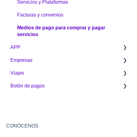
Garantías y devoluciones
Servicios y Plataformas
¿Cómo comprar?
Facturas y convenios
Medios de pago para comprar y pagar
servicios
APP
Empresas
General
Viajes
Clave dinámica
Aprende de Puntos Colombia empresarial
Botón de pagos
Gestíon de Puntos
Mi cuenta
Sobre Viajes
Transfiere Puntos
Tienda Online
Alquiler de vehículos
Sobre el Botón
Asistencias
Botón de pagos
Disney
Acumulación y Redención
Viajes
Asistencias
Configuraciones y seguridad
CONÓCENOS