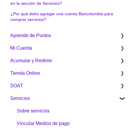
en la sección de Servicios?
¿Por qué debo agregar una cuenta Bancolombia para
comprar servicios?
Aprende de Puntos
Mi Cuenta
¿Qué es Puntos Colombia?
Acumular y Redimir
¿Cómo funciona Puntos Colombia?
Generalidades
Tienda Online
¿Cómo acumulo Puntos Colombia?
¿Cómo acumular?
SOAT
¿Cómo redimo Puntos Colombia?
¿Cómo redimo Puntos Colombia?
Sobre la Tienda Online
Servicios
Botón Puntos Colombia
Compras
General
Tienda Online
Envíos
Sobre servicios
Problemas e inquietudes
Vincular Medios de pago