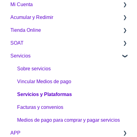
Mi Cuenta
¿Qué es Puntos Colombia?
Acumular y Redimir
¿Cómo funciona Puntos Colombia?
Generalidades
Tienda Online
¿Cómo acumulo Puntos Colombia?
¿Cómo acumular?
SOAT
¿Cómo redimo Puntos Colombia?
¿Cómo redimo Puntos Colombia?
Sobre la Tienda Online
Servicios
Botón Puntos Colombia
Compras
General
Tienda Online
Envíos
Sobre servicios
Problemas e inquietudes
Vincular Medios de pago
Garantías y devoluciones
Servicios y Plataformas
¿Cómo comprar?
Facturas y convenios
Medios de pago para comprar y pagar servicios
APP