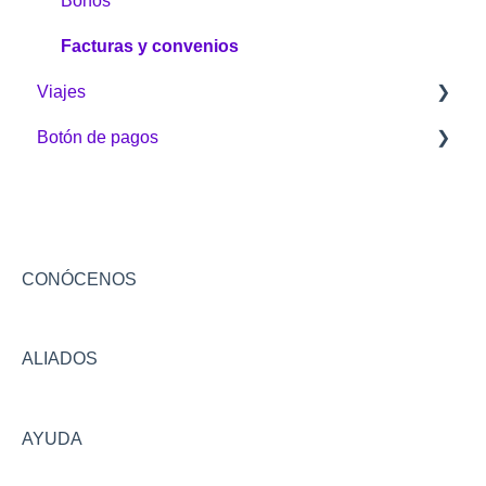
Bonos
Facturas y convenios
Viajes
Botón de pagos
Sobre Viajes
Alquiler de vehículos
Sobre el Botón
Disney
Acumulación y Redención
Asistencias
Configuraciones y seguridad
CONÓCENOS
Conversión
ALIADOS
AYUDA